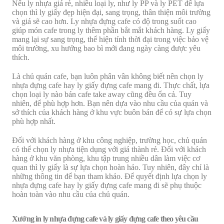
Nếu ly nhựa giá rẻ, nhiều loại ly, như ly PP và ly PET để lựa
chọn thì ly giấy đẹp hiện đại, sang trọng, thân thiện môi trường
và giá sẽ cao hơn. Ly nhựa đựng cafe có độ trong suốt cao
giúp món cafe trong ly thêm phần bắt mắt khách hàng. Ly giấy
mang lại sự sang trọng, thể hiện tính thời đại trong việc bảo vệ
môi trường, xu hướng bao bì mới đang ngày càng được yêu
thích.
Là chủ quán cafe, bạn luôn phân vân không biết nên chọn ly
nhựa đựng cafe hay ly giấy đựng cafe mang đi. Thực chất, lựa
chọn loại ly nào bán cafe take away cũng đều ổn cả. Tuy
nhiên, để phù hợp hơn. Bạn nên dựa vào nhu cầu của quán và
sở thích của khách hàng ở khu vực buôn bán để có sự lựa chọn
phù hợp nhất.
Đối với khách hàng ở khu công nghiệp, trường học, chủ quán
có thể chọn ly nhựa tiện dụng với giá thành rẻ. Đối với khách
hàng ở khu văn phòng, khu tập trung nhiều dân làm việc cơ
quan thì ly giấy là sự lựa chọn hoàn hảo. Tuy nhiên, đây chỉ là
những thông tin để bạn tham khảo. Để quyết định lựa chọn ly
nhựa đựng cafe hay ly giấy đựng cafe mang đi sẽ phụ thuộc
hoàn toàn vào nhu cầu của chủ quán.
Xưởng in ly nhựa đựng cafe và ly giấy đựng cafe theo yêu cầu