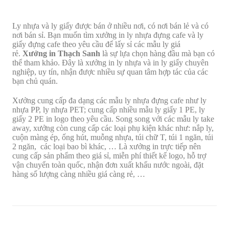
Ly nhựa và ly giấy được bán ở nhiều nơi, có nơi bán lẻ và có
nơi bán sỉ. Bạn muốn tìm xưởng in ly nhựa đựng cafe và ly
giấy đựng cafe theo yêu cầu để lấy sỉ các mẫu ly giá
rẻ.
Xưởng in Thạch Sanh
là sự lựa chọn hàng đầu mà bạn có
thể tham khảo. Đây là xưởng in ly nhựa và in ly giấy chuyên
nghiệp, uy tín, nhận được nhiều sự quan tâm hợp tác của các
bạn chủ quán.
Xưởng cung cấp đa dạng các mẫu ly nhựa đựng cafe như ly
nhựa PP, ly nhựa PET; cung cấp nhiều mẫu ly giấy 1 PE, ly
giấy 2 PE in logo theo yêu cầu. Song song với các mẫu ly take
away, xưởng còn cung cấp các loại phụ kiện khác như: nắp ly,
cuộn màng ép, ống hút, muỗng nhựa, túi chữ T, túi 1 ngăn, túi
2 ngăn, các loại bao bì khác, … Là xưởng in trực tiếp nên
cung cấp sản phẩm theo giá sỉ, miễn phí thiết kế logo, hỗ trợ
vận chuyển toàn quốc, nhận đơn xuất khẩu nước ngoài, đặt
hàng số lượng càng nhiều giá càng rẻ, …