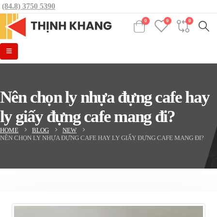
(84.8) 3750 5390
0
0
0
Nên chọn ly nhựa đựng cafe hay
ly giấy đựng cafe mang đi?
HOME
BLOG
NEW
NÊN CHỌN LY NHỰA ĐỰNG CAFE HAY LY GIẤY ĐỰNG CAFE MANG ĐI?